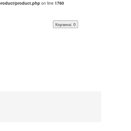
/product/product.php
on line
1760
Корзина
: 0