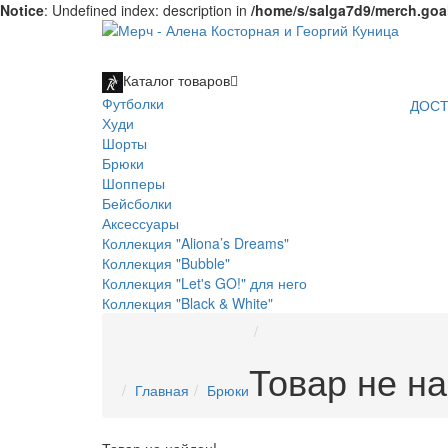
Notice
: Undefined index: description in
/home/s/salga7d9/merch.goal
Каталог
товаров
Футболки
ДОСТ
Худи
Шорты
Брюки
Шопперы
Бейсболки
Аксессуары
Коллекция "Aliona’s Dreams"
Коллекция "Bubble"
Коллекция "Let's GO!" для него
Коллекция "Black & White"
Товар не на
Главная
Брюки
Товар не найден!